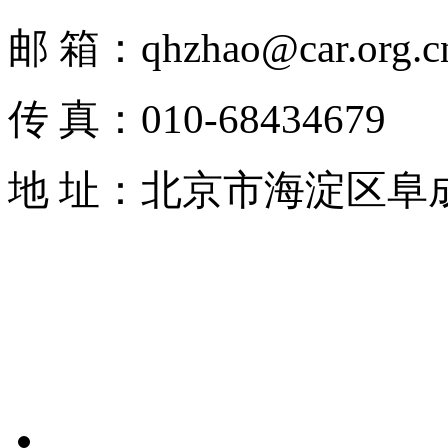
邮
箱
：
qhzhao@car.org.c
传
真
：
010
-68434679
地
址
：北京市海淀区阜